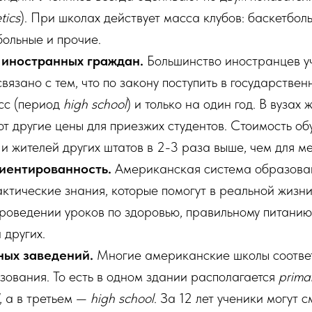
tics
). При школах действует масса клубов: баскетбол
больные и прочие.
 иностранных граждан.
Большинство иностранцев уч
связано с тем, что по закону поступить в государствен
асс (период
high school
) и только на один год. В вузах 
т другие цены для приезжих студентов. Стоимость об
и жителей других штатов в 2-3 раза выше, чем для ме
иентированность.
Американская система образован
ктические знания, которые помогут в реальной жизни
проведении уроков по здоровью, правильному питанию
 других.
ных заведений.
Многие американские школы соответ
зования. То есть в одном здании располагается
prima
, а в третьем —
high school
. За 12 лет ученики могут с