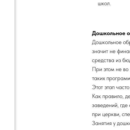
школ.
Дошкольное о
Дошкольное о
значит не фина
средства из бю
При этом не во
таких програм
Этот этап част
Как правило, д
заведений, где
при церкви, сп
Занятия у дошк