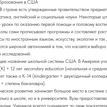
бразования в США
В стране есть утвержденные правительством предмет
атика, английский и социальные науки. Некоторые шт
 уроки по оказанию первой помощи и половому воспи
колы сами прописывают программы и составляют расп
сы по иностранным языкам, искусству, экологии и так
ются широкой автономией в том, что касается выбора
м исследований.
ее название школьной системы США. В Америке учатс
(K) + 12 лет
secondary education
(начальная и средняя
ят также о K-14 (
kindergarten
+ двухгодичный колледж
n
+ степень бакалавра).
еское развитие занимает большое место в системе
лько в школе, но и в университете. Вузы предоставля
ндии. Учеников всегда оценивают по двум показателя