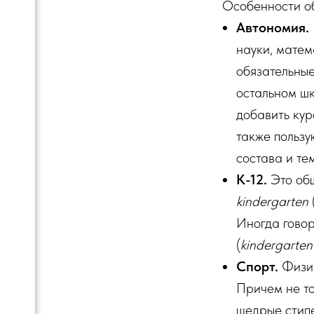
Особенности о
Автономия.
науки, матем
обязательные
остальном ш
добавить кур
также пользу
состава и те
K-12.
Это общ
kindergarten
Иногда говор
(
kindergarte
Спорт.
Физич
Причем не то
щедрые стипе