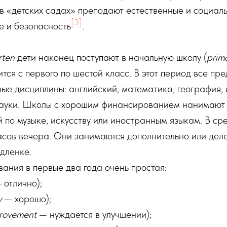
в «детских садах» преподают естественные и социаль
[3]
ье и безопасность
.‎ ‎
rten
дети наконец поступают в начальную школу (
prim
ится с первого по шестой класс. В этот период все пр
ные дисциплины: английский, математика, география, 
науки. Школы с хорошим финансированием нанимают 
 по музыке, искусству или иностранным языкам. В ср
асов вечера. Они занимаются дополнительно или де
дленке.
ания в первые два года очень простая:
 отлично);
y
— хорошо);
rovement
— нуждается в улучшении);