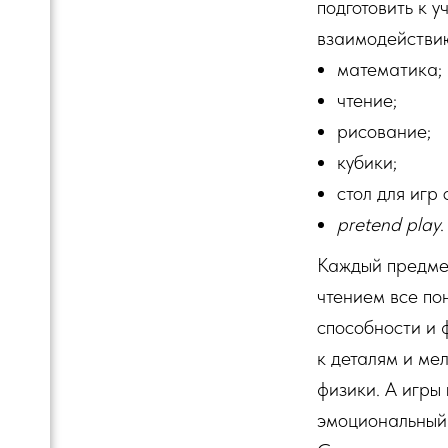
подготовить к у
взаимодействи
математика;
чтение;
рисование;
кубики;
стол для игр 
pretend play
.
Каждый предме
чтением все по
способности и 
к деталям и ме
физики. А игры
эмоциональный 