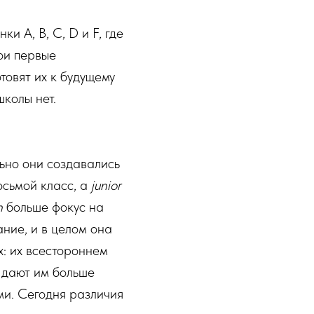
и A, B, C, D и F, где
ои первые
товят их к будущему
школы нет.
ьно они создавались
осьмой класс, а
junior
h
больше фокус на
ние, и в целом она
х: их всестороннем
 дают им больше
ми. Сегодня различия