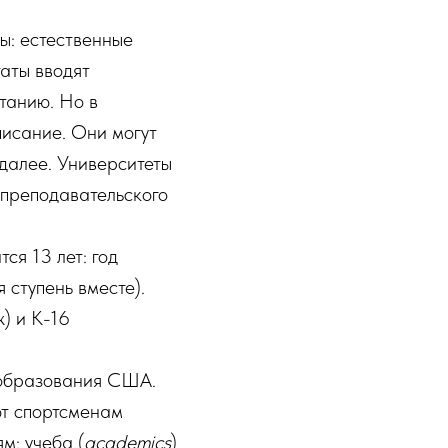
ы: естественные
аты вводят
танию. Но в
исание. Они могут
 далее. Университеты
 преподавательского
я 13 лет: год
 ступень вместе).
) и K-16
 образования США.
ют спортсменам
м: учеба (
academics
)