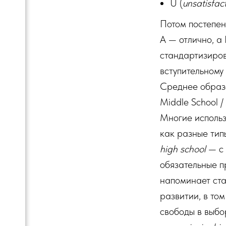
U (
unsatisfac
Потом постепен
A — отлично, а
стандартизиров
вступительному
Среднее образ
Middle School /
Многие использ
как разные тип
high school
— с 
обязательные п
напоминает ст
развитии, в то
свободы в выбо