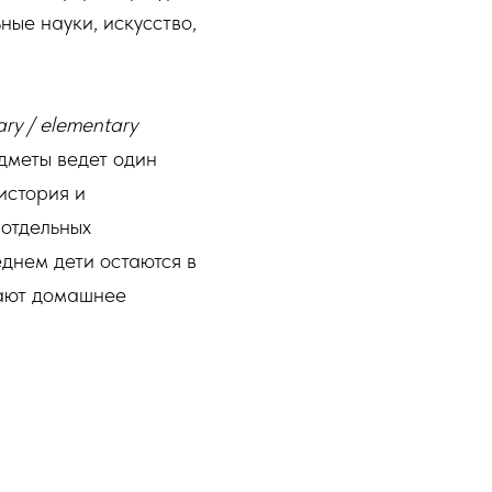
ные науки, искусство,
ary / elementary
едметы ведет один
история и
отдельных
еднем дети остаются в
лают домашнее