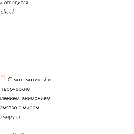
и отводится
school
:
[2]
. С математикой и
т творческие
шлением, вниманием
комство с миром
ормируют